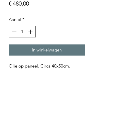
Prijs
€ 480,00
Aantal
*
In winkelwagen
Olie op paneel. Circa 40x50cm.
Pliens Kunst
pliens.kunst.mail@gmail.com